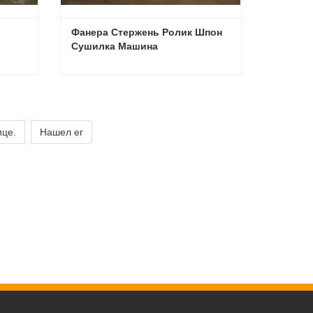
Фанера Стержень Ролик Шпон 
Сушилка Машина
Недорогая горелка для биомассы Шпон Сушилка
Фанера Стержень Ролик Шпон Сушилка Машина
Свяжитесь с нами
це.
Нашел ег