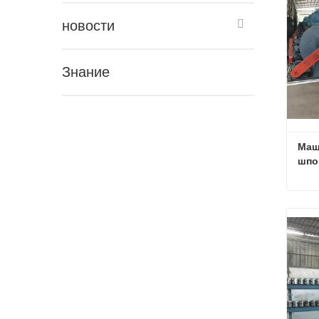
новости
Знание
Маш
шпо
Св