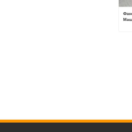
Фан
Маш
Св