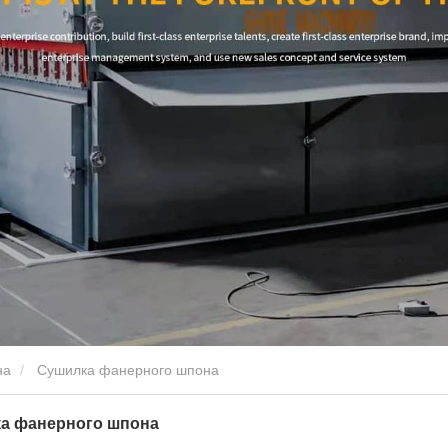
на
Сушилка фанерного шпона
а фанерного шпона