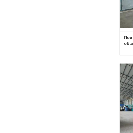
Пос
обш
Св