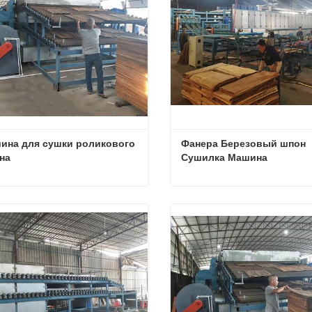
ина для сушки роликового 
Фанера Березовый шпон 
на
Сушилка Машина
Машина для сушки роликового шпона
яжитесь с нами
Свяжитесь с нами