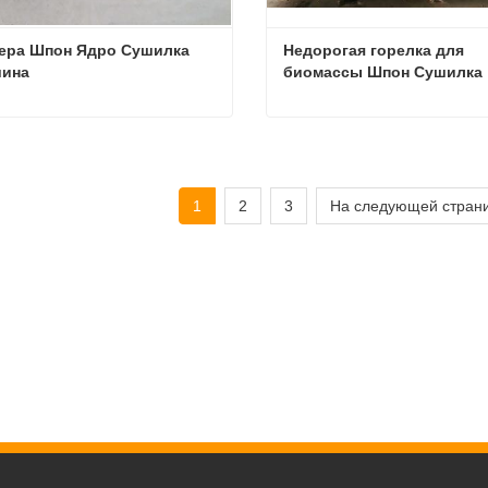
ера Шпон Ядро Сушилка 
Недорогая горелка для 
ина
биомассы Шпон Сушилка
Фанера Шпон Ядро Сушилка Машина
яжитесь с нами
Свяжитесь с нами
1
2
3
На следующей страни