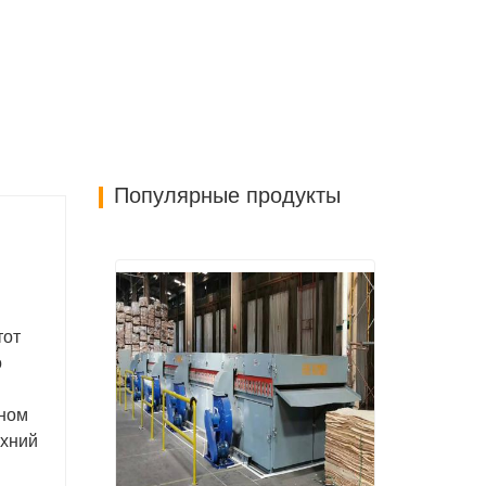
Популярные продукты
й
тот
о
оном
рхний