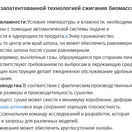
 запатентованной технологией сжигания биомас
 влажности:
Условия температуры и влажности, необходим
лены с помощью автоматической системы подачи и
сти и однородности продукта.
в
Энер сушка
качество.
ь то центр или край шпона, он может обеспечить равномерн
ачество шпона после сушки равномерным.
апример, выхлопные газы, образующиеся при сгорании печ
соответствуют требованиям по выбросам в окружающую сред
кция конструкции делает ежедневное обслуживание удобны
вания.
зводства:
В соответствии с фактическим производственны
е размеры и производительность сушилки.
оцесс сушки может свести к минимуму коробление, дефор
ушка шпона
все еще сохраняет хорошую плоскостность.
сиональную команду исследований и разработок, которая
 и запросы для различных моделей.
ивания может обеспечить круглосуточное онлайн-