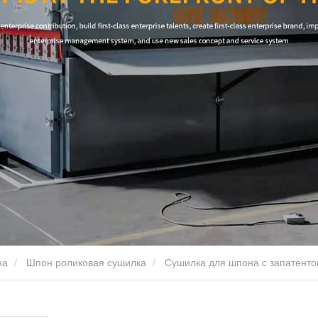
на
Шпон роликовая сушилка
Сушилка для шпона с запатенто