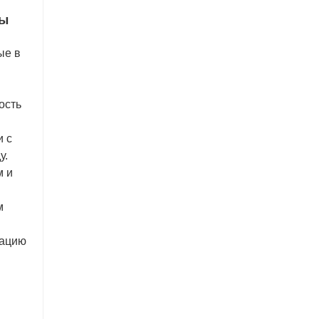
сы
ые в
ость
и с
у.
м и
м
мацию