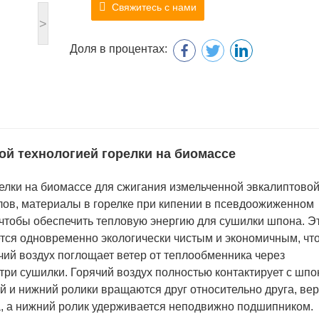
Свяжитесь с нами
>
Доля в процентах:
ой технологией горелки на биомассе
елки на биомассе для сжигания измельченной эвкалиптово
лов, материалы в горелке при кипении в псевдоожиженном
 чтобы обеспечить тепловую энергию для сушилки шпона. Э
ется одновременно экологически чистым и экономичным, чт
ячий воздух поглощает ветер от теплообменника через
три сушилки. Горячий воздух полностью контактирует с шп
й и нижний ролики вращаются друг относительно друга, ве
а, а нижний ролик удерживается неподвижно подшипником.