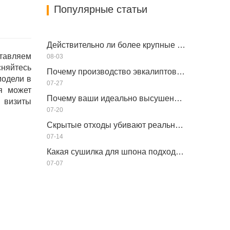
Популярные статьи
Действительно ли более крупные сушилки для шпона экономят деньги?
ставляем
08-03
сняйтесь
Почему производство эвкалиптового напольного покрытия требует сушилки для шпона?
модели в
07-27
я может
Почему ваши идеально высушенные шпоны снова увлажняются?
е визиты
07-20
Скрытые отходы убивают реальную производительность вашей сушилки для шпона?
07-14
Какая сушилка для шпона подходит для вашего завода?
07-07