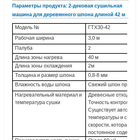
Параметры продукта: 2-дековая сушильная
машина для деревянного шпона длиной 42 м
Модель №
ГТХ30-42
Рабочая ширина
3,0 м
Палуба
2
Длина зоны нагрева
40 м
Длина зоны охлаждения
2м
Толщина и размер шпона
0,8-8 мм
Влажность воды шпона
Свежий шпон примерн
Нагревательный материал и
Древесные отходы, ре
температура сушки
Точность контроля те
Существует автомати
температуры и систе
скорости, которая мо
постоянное содержани