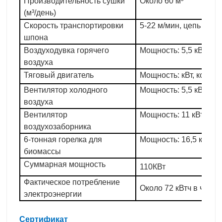
Производительность сушки
Около 60 м³
(м³/день)
Скорость транспортировки
5-22 м/мин, цепь 16А
шпона
Воздуходувка горячего
Мощность: 5,5 кВт (10 
воздуха
Тяговый двигатель
Мощность: кВт, контрол
Вентилятор холодного
Мощность: 5,5 кВт (1 ш
воздуха
Вентилятор
Мощность: 11 кВт (2 шт
воздухозаборника
6-тонная горелка для
Мощность: 16,5 кВт
биомассы
Суммарная мощность
110КВт
Фактическое потребление
Около 72 кВтч в час
электроэнергии
Сертификат