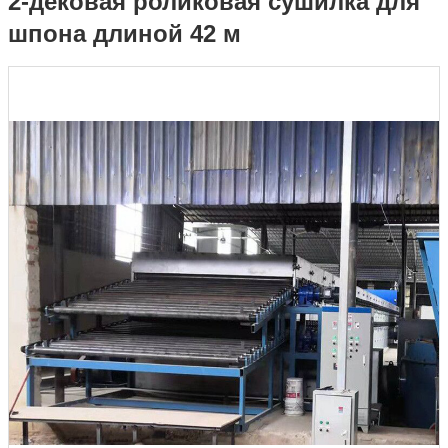
2-дековая роликовая сушилка для
шпона длиной 42 м
шпона длиной 42 м