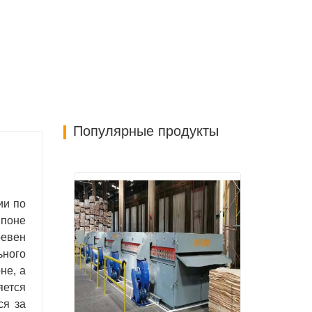
Популярные продукты
ии по
шпоне
ревен
ьного
не, а
яется
ся за