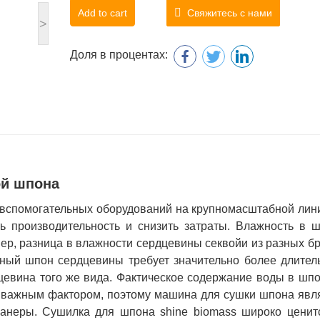
Add to cart
Свяжитесь с нами
>
Доля в процентах:
ой шпона
вспомогательных оборудований на крупномасштабной лин
ь производительность и снизить затраты. Влажность в 
р, разница в влажности сердцевины секвойи из разных б
жный шпон сердцевины требует значительно более длител
евина того же вида. Фактическое содержание воды в шпо
я важным фактором, поэтому машина для сушки шпона явл
анеры. Сушилка для шпона shine biomass широко ценит