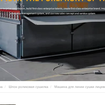
на
Шпон роликовая сушилка
Машина для линии сушки лицев