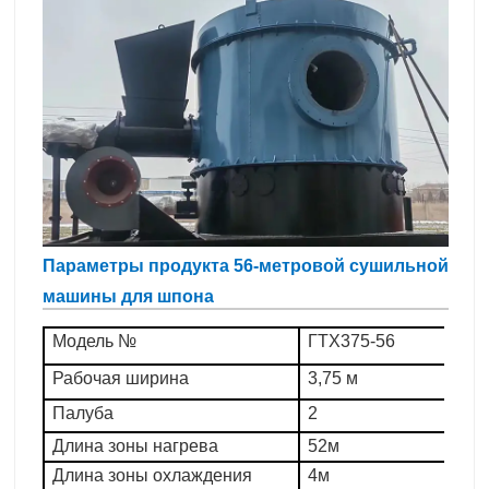
Параметры продукта 56-метровой сушильной
машины для шпона
Модель №
ГТХ375-56
Рабочая ширина
3,75 м
Палуба
2
Длина зоны нагрева
52м
Длина зоны охлаждения
4м