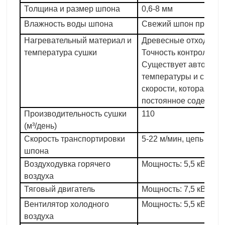
Толщина и размер шпона
0,6-8 мм
Влажность воды шпона
Свежий шпон примерн
Нагревательный материал и
Древесные отходы, ре
температура сушки
Точность контроля те
Существует автомати
температуры и систе
скорости, которая мо
постоянное содержани
Производительность сушки
110
(м³/день)
Скорость транспортировки
5-22 м/мин, цепь 16А
шпона
Воздуходувка горячего
Мощность: 5,5 кВт (13 
воздуха
Тяговый двигатель
Мощность: 7,5 кВт, рег
Вентилятор холодного
Мощность: 5,5 кВт (1 ш
воздуха