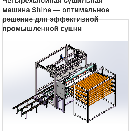
Четырехслойная сушильная
машина Shine — оптимальное
машина Shine — оптимальное решение для эффективной
решение для эффективной
промышленной сушки
промышленной сушки