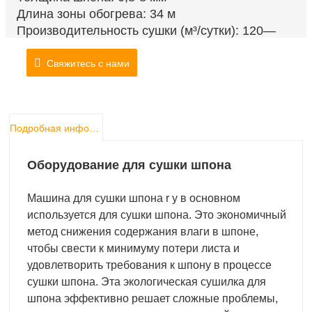
Длина зоны обогрева: 34 м
Производительность сушки (м³/сутки): 120—
130
Влажность шпона в воде: Свежий шпон
Свяжитесь с нами
примерно до 0-15%
Стоимость: 6-12$/м3
(Работа+Топливо+Электричество)
Подробная информация о продукте
Источник тепла: горелка на биомассе
(доступны другие варианты)
Оборудование для сушки шпона
Машина для сушки шпона
r
y
в основном
используется для сушки шпона. Это экономичный
метод снижения содержания влаги в шпоне,
чтобы свести к минимуму потери листа и
удовлетворить требования к шпону в процессе
сушки шпона. Эта экологическая сушилка для
шпона эффективно решает сложные проблемы,