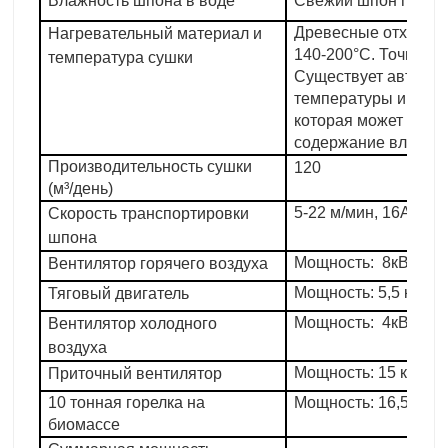
Влажность шпона в воде
Свежий шпон приме
Древесные отходы, 
Нагревательный материал и
140-200°C. Точность
температура сушки
Существует автомат
температуры и сист
которая может гара
содержание влаги.
Производительность сушки
120
(м³/день)
5-22 м/мин, 16А цеп
Скорость транспортировки
шпона
Мощность: 8кВт (17 
Вентилятор горячего воздуха
Мощность: 5,5 кВт, к
Тяговый двигатель
Мощность: 4кВт (4 ш
Вентилятор холодного
воздуха
Мощность: 15 кВт (2 
Приточный вентилятор
10 тонная горелка на
Мощность: 16,5 кВт
биомассе