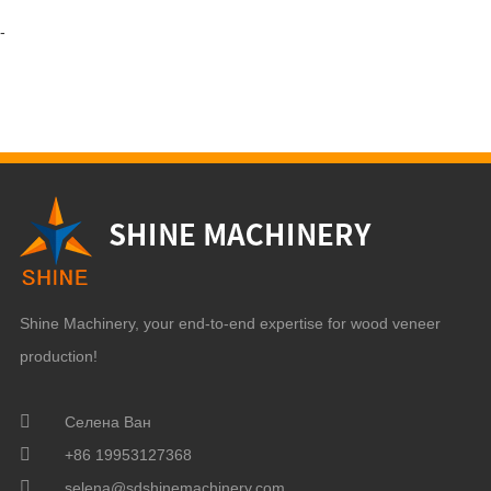
-
Shine Machinery, your end-to-end expertise for wood veneer
production!
Селена Ван
+86 19953127368
selena@sdshinemachinery.com