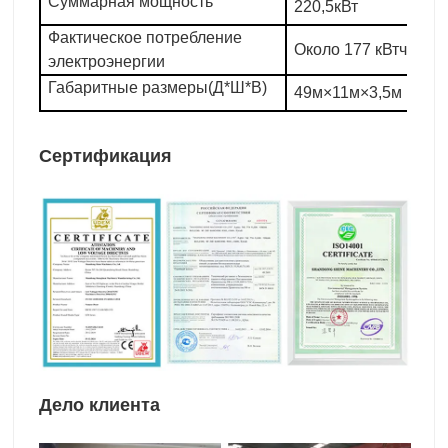
Суммарная мощность
220,5кВт
Фактическое потребление
Около
177
кВтч в ча
электроэнергии
Габаритные размеры(Д*Ш*В)
49м×11м×3,5м
Сертификация
Дело клиента