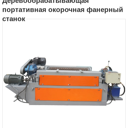
Деревообрабатывающая
портативная окорочная фанерный
Деревообрабатывающая портативная окорочная фанерный
станок
станок