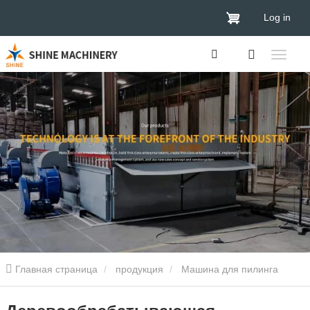
Log in
Главная страница
продукция
Машина для пилинга
шпона
4 фута Деревянный бревна Окорочка