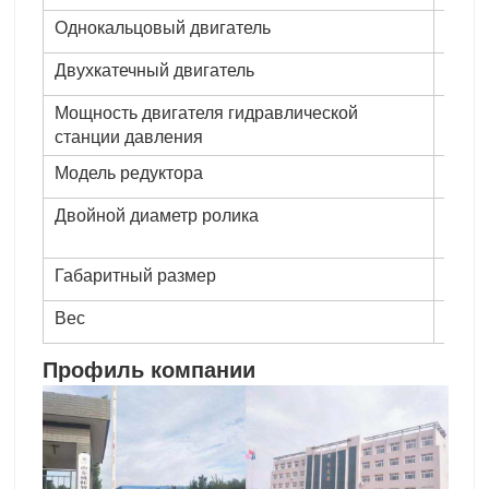
Однокальцовый двигатель
11кВ
Двухкатечный двигатель
11кВ
Мощность двигателя гидравлической
7,5кВ
станции давления
Модель редуктора
Реду
Двойной диаметр ролика
180 м
зубь
Габаритный размер
(Д)3
Вес
3800
Профиль компании