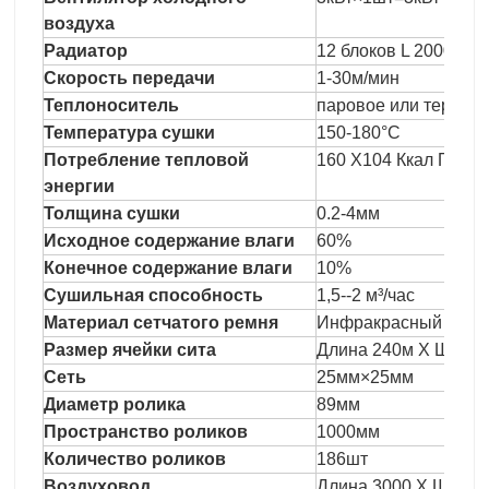
воздуха
Радиатор
12 блоков L 2000мм
Скорость передачи
1-30м/мин
Теплоноситель
паровое или термом
Температура сушки
150-180°С
Потребление тепловой
160 X104 Ккал Пар 3
энергии
Толщина сушки
0.2-4мм
Исходное содержание влаги
60%
Конечное содержание влаги
10%
Сушильная способность
1,5--2 м³/час
Материал сетчатого ремня
Инфракрасный фотоэ
Размер ячейки сита
Длина 240м X Ширин
Сеть
25мм×25мм
Диаметр ролика
89мм
Пространство роликов
1000мм
Количество роликов
186шт
Воздуховод
Длина 3000 X Ширина