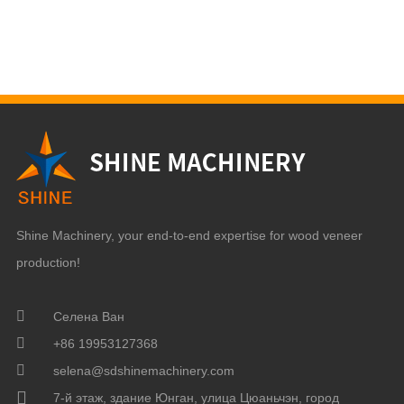
Shine Machinery, your end-to-end expertise for wood veneer
production!
Селена Ван
+86 19953127368
selena@sdshinemachinery.com
7-й этаж, здание Юнган, улица Цюаньчэн, город