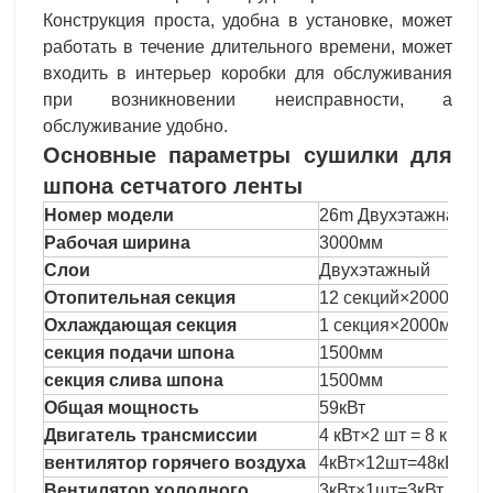
Конструкция проста, удобна в установке, может
работать в течение длительного времени, может
входить в интерьер коробки для обслуживания
при возникновении неисправности, а
обслуживание удобно.
Основные параметры сушилки для
шпона сетчатого ленты
Номер модели
26m Двухэтажная се
Рабочая ширина
3000мм
Слои
Двухэтажный
Отопительная секция
12 секций×2000мм=
Охлаждающая секция
1 секция×2000мм=2
секция подачи шпона
1500мм
секция слива шпона
1500мм
Общая мощность
59кВт
Двигатель трансмиссии
4 кВт×2 шт = 8 кВт р
вентилятор горячего воздуха
4кВт×12шт=48кВт
Вентилятор холодного
3кВт×1шт=3кВт