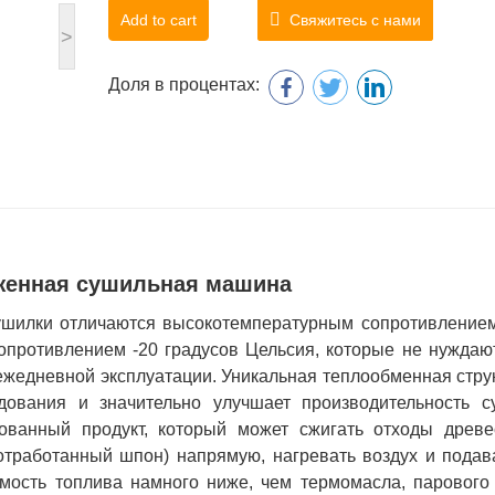
Add to cart
Свяжитесь с нами
>
Доля в процентах:
женная сушильная машина
ушилки отличаются высокотемпературным сопротивление
опротивлением -20 градусов Цельсия, которые не нуждаю
ежедневной эксплуатации. Уникальная теплообменная стру
дования и значительно улучшает производительность с
тованный продукт, который может сжигать отходы древ
тработанный шпон) напрямую, нагревать воздух и подав
мость топлива намного ниже, чем термомасла, парового 