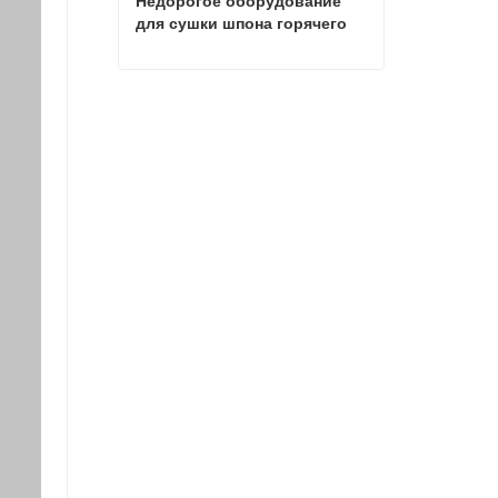
Недорогое оборудование 
для сушки шпона горячего 
пресса
Недорогое оборудование для сушки шпона горячего пресса
Свяжитесь с нами