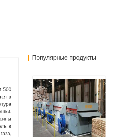
Популярные продукты
м 500
тся в
ктура
ушки.
есины
ать в
газа,