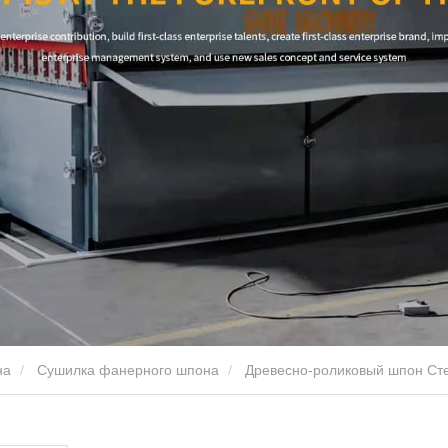
на
Сушилка фанерного шпона
Древесно-роликовый шпон Ст