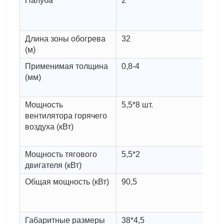
Палуба
2
П
су
ча
Длина зоны обогрева
32
Д
(м)
о
Применимая толщина
0,8-4
О
(мм)
в
ш
Мощность
5,5*8 шт.
М
вентилятора горячего
в
воздуха (кВт)
х
(к
Мощность тягового
5,5*2
М
двигателя (кВт)
ве
Общая мощность (кВт)
90,5
Ф
п
эл
Габаритные размеры
38*4,5