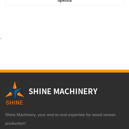
пресса
-
Shine Machinery, your end-to-end expertise for wood veneer
production!