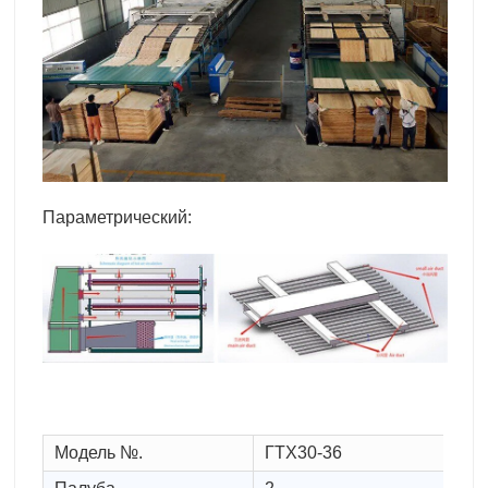
Параметрический:
Модель №.
ГТХ30-36
Р