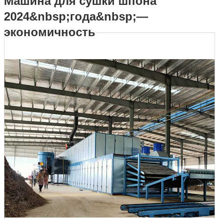
Машина для сушки шпона
2024&nbsp;года&nbsp;—
2024 года — экономичность
экономичность